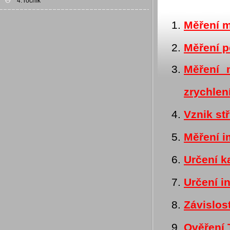
4. ročník
Měření m
Měření p
Měření 
zrychlen
Vznik st
Měření 
Určení k
Určení i
Závislos
Ověření 