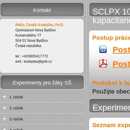
SCLPX 10 
Kontakt
kapacitan
RNDr. Čeněk Kodejška, Ph.D.
Gymnázium Nový Bydžov
Komenského 77
Postup prác
504 01 Nový Bydžov
Česká republika
Post
tel.: +420605417772
Post
eml.: kodejska@gnb.cz
Protokol k l
Experimenty pro žáky SŠ
Použijte obec
1. ročník
Experimen
2. ročník
3. ročník
Seznam exp