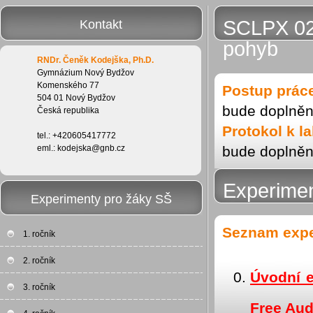
SCLPX 02
Kontakt
pohyb
RNDr. Čeněk Kodejška, Ph.D.
Gymnázium Nový Bydžov
Komenského 77
Postup prác
504 01 Nový Bydžov
bude doplně
Česká republika
Protokol k l
tel.: +420605417772
eml.: kodejska@gnb.cz
bude doplně
Experimen
Experimenty pro žáky SŠ
Seznam exp
1. ročník
2. ročník
Úvodní e
3. ročník
Free Aud