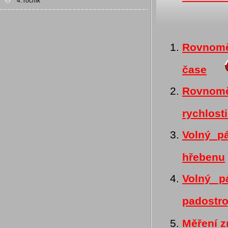
4. ročník
Rovnoměr
čase
Rovnomě
rychlost
Volný pá
hřebenu
Volný p
padostr
Měření z