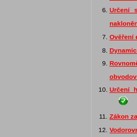
Určení 
nakloně
Ověření
Dynamick
Rovnom
obvodovo
Určení 
Zákon z
Vodorov