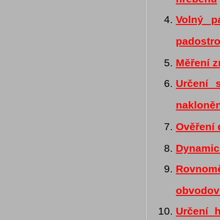
Volný p
padostr
Měření z
Určení 
nakloně
Ověření
Dynamick
Rovnom
obvodovo
Určení 