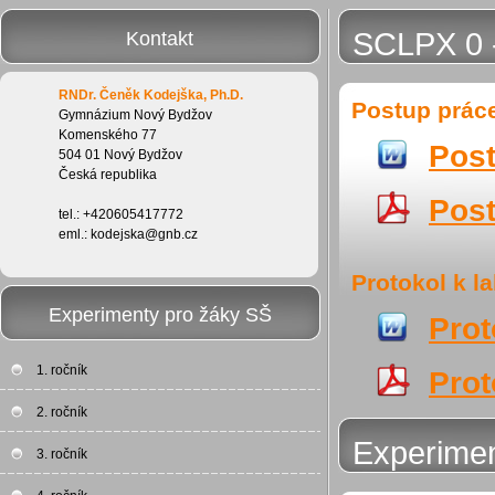
SCLPX 0 -
Kontakt
RNDr. Čeněk Kodejška, Ph.D.
Postup prác
Gymnázium Nový Bydžov
Komenského 77
Post
504 01 Nový Bydžov
Česká republika
Post
tel.: +420605417772
eml.: kodejska@gnb.cz
Protokol k l
Experimenty pro žáky SŠ
Prot
1. ročník
Prot
2. ročník
Experimen
3. ročník