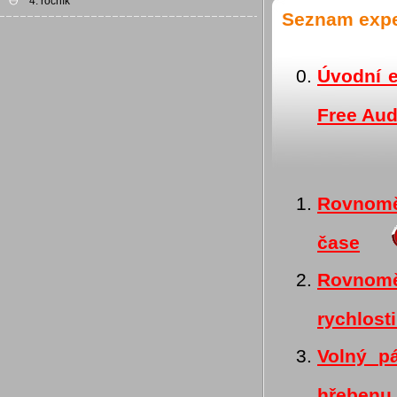
4. ročník
Seznam exp
Úvodní e
Free Aud
Rovnoměr
čase
Rovnomě
rychlost
Volný pá
hřebenu