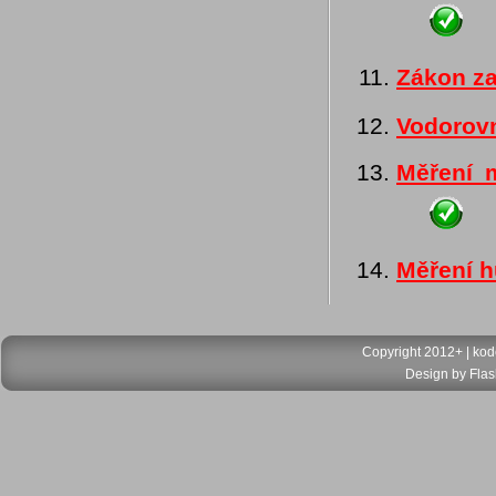
Zákon z
Vodorov
Měření 
Měření h
Copyright 2012+ |
kod
Design by
Flas