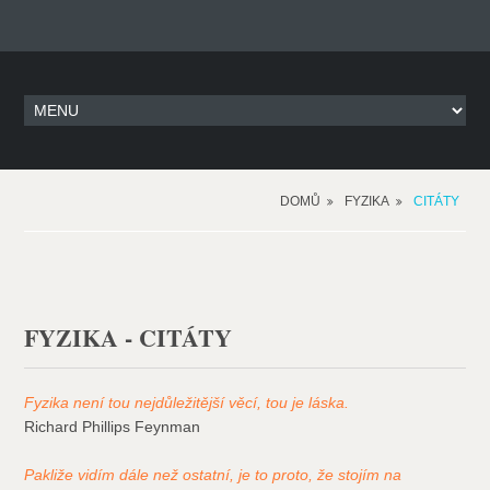
DOMŮ
FYZIKA
CITÁTY
FYZIKA - CITÁTY
Fyzika není tou nejdůležitější věcí, tou je láska.
Richard Phillips Feynman
Pakliže vidím dále než ostatní, je to proto, že stojím na