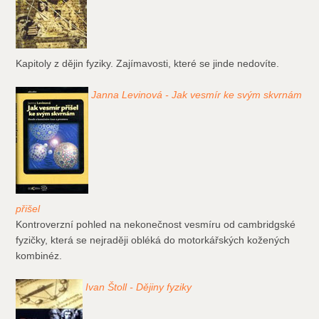
Kapitoly z dějin fyziky. Zajímavosti, které se jinde nedovíte.
Janna Levinová - Jak vesmír ke svým skvrnám
přišel
Kontroverzní pohled na nekonečnost vesmíru od cambridgské
fyzičky, která se nejraději obléká do motorkářských kožených
kombinéz.
Ivan Štoll - Dějiny fyziky