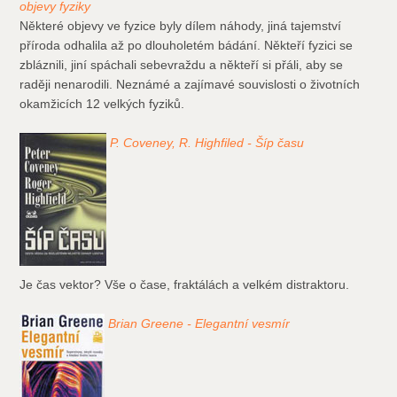
objevy fyziky
Některé objevy ve fyzice byly dílem náhody, jiná tajemství
příroda odhalila až po dlouholetém bádání. Někteří fyzici se
zbláznili, jiní spáchali sebevraždu a někteří si přáli, aby se
raději nenarodili. Neznámé a zajímavé souvislosti o životních
okamžicích 12 velkých fyziků.
P. Coveney, R. Highfiled - Šíp času
Je čas vektor? Vše o čase, fraktálách a velkém distraktoru.
Brian Greene - Elegantní vesmír