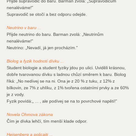
Přijde supravodič do baru. Barman zvolá: „Supravodičům
nenaléváme!"
Supravodič se otočí a bez odporu odejde.
Neutrino v baru ...
Přijde neutrino do baru. Barman zvolá: „Neutrinům
nenaléváme!"
Neutrino: „Nevadí, já jen procházím."
Biolog a fyzik hodnotí dívku ...
Student biologie a student fyziky jdou po ulici. Uviděli krásnou,
dobře tvarovanou dívku s ladnou chůzí směrem k baru. Biolog
říká: „No nedívej se na ni. Ona je z 20 % z tuku, z 12% z
bílkovin, ze 7% z uhlíku, z 1% tvořena ostatními prvky a ze 60%
je z vody.
Fyzik povídá:„ ... , ale podívej se na to povrchové napětí!”
Novela Ohmova zákona
Čím je dívka lehčí, tím menší klade odpor.
Heisenberg a policajti ...