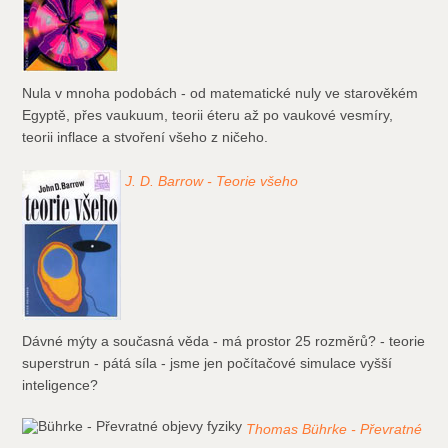
Nula v mnoha podobách - od matematické nuly ve starověkém
Egyptě, přes vaukuum, teorii éteru až po vaukové vesmíry,
teorii inflace a stvoření všeho z ničeho.
J. D. Barrow - Teorie všeho
Dávné mýty a současná věda - má prostor 25 rozměrů? - teorie
superstrun - pátá síla - jsme jen počítačové simulace vyšší
inteligence?
Thomas Bührke - Převratné