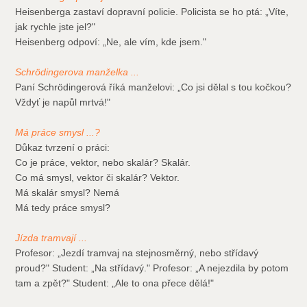
Heisenberga zastaví dopravní policie. Policista se ho ptá: „Víte,
jak rychle jste jel?"
Heisenberg odpoví: „Ne, ale vím, kde jsem."
Schrödingerova manželka ...
Paní Schrödingerová říká manželovi: „Co jsi dělal s tou kočkou?
Vždyť je napůl mrtvá!"
Má práce smysl ...?
Důkaz tvrzení o práci:
Co je práce, vektor, nebo skalár? Skalár.
Co má smysl, vektor či skalár? Vektor.
Má skalár smysl? Nemá
Má tedy práce smysl?
Jízda tramvají ...
Profesor: „Jezdí tramvaj na stejnosměrný, nebo střídavý
proud?" Student: „Na střídavý." Profesor: „A nejezdila by potom
tam a zpět?" Student: „Ale to ona přece dělá!"