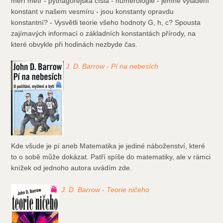
měří metr - pythagorejská čísla - numerologie - jemné vyladění
konstant v našem vesmíru - jsou konstanty opravdu
konstantní? - Vysvětli teorie všeho hodnoty G, h, c? Spousta
zajímavých informací o základních konstantách přírody, na
které obvykle při hodinách nezbyde čas.
J. D. Barrow - Pí na nebesích
Kde všude je pí aneb Matematika je jediné náboženství, které
to o sobě může dokázat. Patří spíše do matematiky, ale v rámci
knížek od jednoho autora uvádím zde.
J. D. Barrow - Teorie ničeho