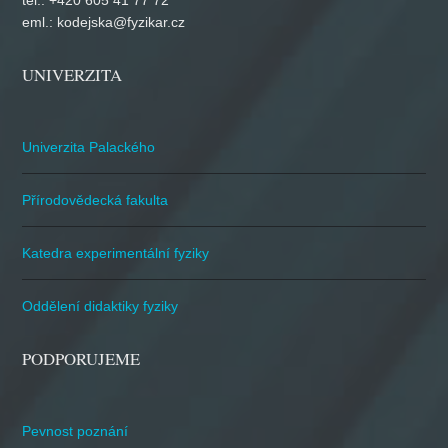
tel.: +420 605 41 77 72
eml.: kodejska@fyzikar.cz
UNIVERZITA
Univerzita Palackého
Přírodovědecká fakulta
Katedra experimentální fyziky
Oddělení didaktiky fyziky
PODPORUJEME
Pevnost poznání