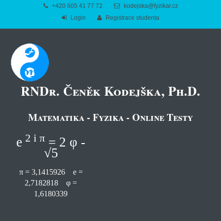
+420 605 41 77 72
kodejska@fyzikar.cz
Login
Registrace studenta
RNDr. Čeněk Kodejška, Ph.D.
Matematika - Fyzika - Online Testy
2 i π
e
= 2 φ -
√5
π = 3,1415926 e =
2,7182818 φ =
1,6180339