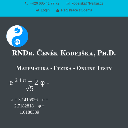
+420 605 41 77 72
kodejska@fyzikar.cz
Login
Registrace studenta
RNDr. Čeněk Kodejška, Ph.D.
Matematika - Fyzika - Online Testy
2 i π
e
= 2 φ -
√5
π = 3,1415926 e =
2,7182818 φ =
1,6180339