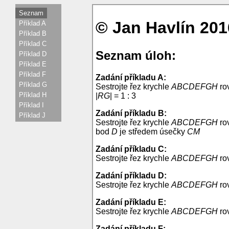
Seznam
© Jan Havlín 201
Příklad A
Příklad B
Příklad C
Seznam úloh:
Příklad D
Příklad E
Příklad F
Zadání příkladu A:
Příklad G
Sestrojte řez krychle
ABCDEFGH
ro
Příklad H
|
RG
| = 1 : 3
Příklad I
Zadání příkladu B:
Příklad J
Sestrojte řez krychle
ABCDEFGH
ro
bod
D
je středem úsečky
CM
Zadání příkladu C:
Sestrojte řez krychle
ABCDEFGH
ro
Zadání příkladu D:
Sestrojte řez krychle
ABCDEFGH
ro
Zadání příkladu E:
Sestrojte řez krychle
ABCDEFGH
ro
Zadání příkladu F: